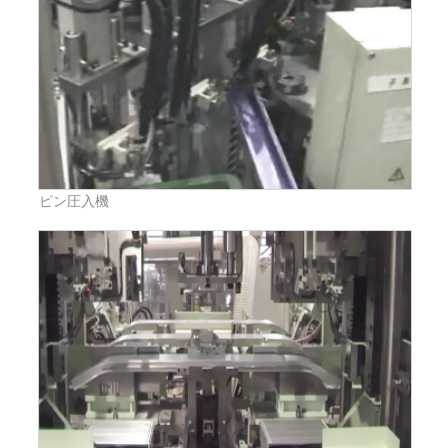
ピン圧入機